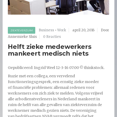
Business
•
Work
april 20, 2016
Door
ZIEKTEVERZUIM
Annemieke Sluis
0 Reacties
Helft zieke medewerkers
mankeert medisch niets
Gepubliceerd: Ingrid Weel 12-3-16 07:00 © thinkstock.
Ruzie met een collega, een vervelend
functioneringsgesprek, een ernstig zieke moeder
of financiële problemen: allemaal redenen voor
werknemers om zich ziek te melden. Volgens vrijwel
alle arbodienstverleners in Nederland mankeert in
ruim de helft van alle gevallen van ziekteverzuim de
werknemer medisch gezien niets. De vereniging
van bedrijfsartsen NVAB vermoedt zelfs dat het