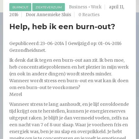
Business
•
Work
april 11,
BURNOUT
ZIEKTEVERZUIM
2016
Door Annemieke Sluis
0 Reacties
Help, heb ik een burn-out?
Gepubliceerd: 23-06-2014 | Gewijzigd op: 01-04-2016
Gezondheidsnet.
Ik denk dat ik tegen een burn-out aan zit. Ik ben moe,
heb concentratieproblemen en het plezier in mijn werk
(en ook in andere dingen) wordt steeds minder.
Wanneer wordt stress een burn-out en wat kan ik doen
om een burn-out te voorkomen?
Merel
Wanneer stress te lang aanhoudt, en je lijf onvoldoende
tijd krijgt om te herstellen, kunnen je energiereserves
uitgeput raken. Je blijft je dan vermoeid voelen, zelfs na
een nacht van 7 of 8 uur slaap. Waar je voorheen fris en
energiek was, ben je nu slap en overprikkeld. Je hebt
moeite om je te concentreren en je voelt je emotioneel.